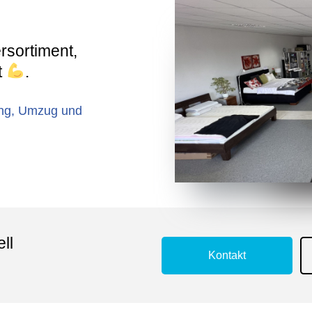
l
hat. Zu keiner Zeit hatten wir den Eindruck,
dass uns etwas aufgeschwatzt wird. Herr
m
Duus liebt seinen Job, ist extrem
rsortiment,
kompetent und hat alle unsere Fragen
stets sehr klar und ehrlich beantworten
t
.
können. Wir konnten im Geschäft sowohl
Luftbetten, alle unterschiedlichen Arten von
Wasserbetten als auch eine andere Option
ung, Umzug und
testen. Letztendlich haben wir dann
professionell angeleitet unser perfektes
Bett konfiguriert, die feinen aber wichtigen
Details kennengelernt und spontan, aber
voller Sicherheit unser neues Traumbett
bestellt. Sicherlich hätten wir online Geld
sparen können, aber mit der Gewissheit,
dass unser Bett in Sankt Augustin individuell
ll
gefertigt ist, dass jemand vor Ort ist und
wir einfach bis ins Detail ein abgestimmtes
Kontakt
Produkt kaufen, hat uns überzeugt. Daher
schon mal vielen Dank dafür - wir berichten
gerne, wenn wir die ersten Erfahrungen