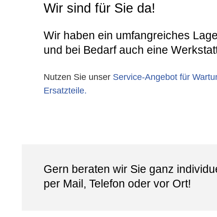
gesagt. Jetzt hatte ich zum Jahreswechse
Wir sind für Sie da!
ein kleines Loch in meinem Bett. Ein
Reparaturset habe ich umgehend zu eine
Wir haben ein umfangreiches Lage
mehr als fairen Preis bekommen, samt
Einweisung wie dies zu benutzen ist. Die
und bei Bedarf auch eine Werkstat
Reparatur war fix erledigt, alles wieder
bestens.
Hier bin ich als Kunde immer gut
Nutzen Sie unser
Service-Angebot für Wart
aufgehoben.
Ersatzteile.
Eine Top-Empfehlung.
Nochmals Danke und Grüße aus Bad
Honnef
Gern beraten wir Sie ganz individue
per Mail, Telefon oder vor Ort!