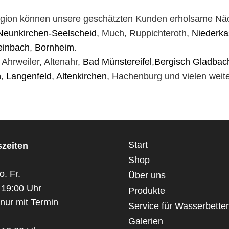
gemacht haben. Es hat uns bestätigt, dass
eine Beratung vor Ort im Fachgeschäft und
egion können unsere geschätzten Kunden erholsame Näc
dazu noch Herstellung vor Ort hier die
Neunkirchen-Seelscheid
, Much, Ruppichteroth,
Niederka
richtige Wahl war.
Update: Nach über einem Jahr können wir
einbach
,
Bornheim
.
guten Gewissens resümieren, dass es sich
, Ahrweiler, Altenahr,
Bad Münstereifel
,
Bergisch Gladbac
voll und ganz gelohnt hat, regional beim
n
,
Langenfeld
,
Altenkirchen
, Hachenburg und vielen weit
Experten zu kaufen! Uneingeschränkte
Empfehlung!
Start
zeiten
Shop
o. Fr.
Über uns
 19:00 Uhr
Produkte
nur mit Termin
Service für Wasserbette
Galerien