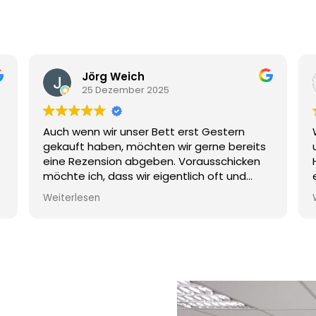
Jörg Weich
25 Dezember 2025
Auch wenn wir unser Bett erst Gestern
gekauft haben, möchten wir gerne bereits
eine Rezension abgeben. Vorausschicken
möchte ich, dass wir eigentlich oft und
gerne online kaufen, aber in diesem
Weiterlesen
sensiblen Thema, bewusst das regionale
Geschäft aufgesucht haben.
Ohne Termin sind wir einfach mal
hingefahren, da wir an einem Luftbett
interessiert waren. Wir hatten das große
Glück, dass Herr Duus vor Ort war und uns
sehr informativ, charmant und geduldig
durch unseren Informationsprozess geführt