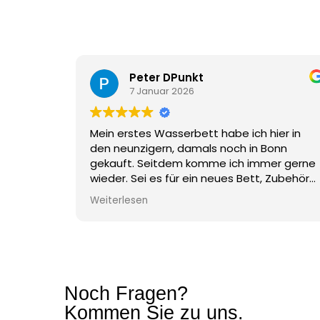
Peter DPunkt
7 Januar 2026
Mein erstes Wasserbett habe ich hier in
den neunzigern, damals noch in Bonn
gekauft. Seitdem komme ich immer gerne
wieder. Sei es für ein neues Bett, Zubehör
wie Spannbettücher, Conditionierer oder
Weiterlesen
auch mal eine Pumpe wenn das Bett ab-
und wieder aufgebaut werden muss. Auch
mit Rat und Tat ist man hier immer zur
Stelle. Selbst eine Heizung, die ein anderer
Händler während der Garantie nicht
ersetzen wollte haben wir hier auf Kulanz
Noch Fragen?
ersetzt bekommen. Kann man als Händler
Kommen Sie zu uns.
ja beim Hersteller einreichen wurde uns