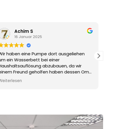
Achim S
S
16 Januar 2025
1
Wir haben eine Pumpe dort ausgeliehen
Ich habe 
um ein Wasserbett bei einer
gekauft u
Haushaltsauflösung abzubauen, da wir
kompeten
einem Freund geholfen haben dessen Oma
ist keine
verstorben war hatte keiner Ahnung wie
eine eno
Weiterlesen
Weiterles
das genau funktioniert, die Beratung war
Mittagsp
optimal und der Preis für die Pumpe war
verbracht
auch ok
spontan b