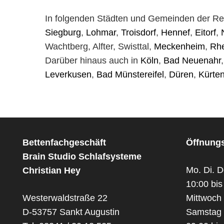
In folgenden Städten und Gemeinden der R
Siegburg
,
Lohmar
,
Troisdorf
,
Hennef
,
Eitorf
,
Wachtberg, Alfter, Swisttal,
Meckenheim
,
Rh
Darüber hinaus auch in
Köln
,
Bad Neuenahr
Leverkusen
,
Bad Münstereifel
,
Düren
,
Kürte
Bettenfachgeschäft
Öffnungs
Brain Studio Schlafsysteme
Mo. Di. D
Christian Hey
10:00 bis
Westerwaldstraße 22
Mittwoch 
D-53757 Sankt Augustin
Samstag