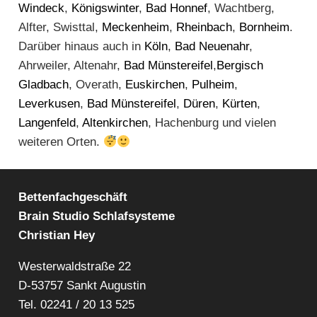
Windeck
,
Königswinter
,
Bad Honnef
, Wachtberg,
Alfter, Swisttal,
Meckenheim
,
Rheinbach
,
Bornheim
.
Darüber hinaus auch in
Köln
,
Bad Neuenahr
,
Ahrweiler, Altenahr,
Bad Münstereifel
,
Bergisch
Gladbach
, Overath,
Euskirchen
,
Pulheim
,
Leverkusen
,
Bad Münstereifel
,
Düren
,
Kürten
,
Langenfeld
,
Altenkirchen
, Hachenburg und vielen
weiteren Orten.
Bettenfachgeschäft
Brain Studio Schlafsysteme
Christian Hey
Westerwaldstraße 22
D-53757 Sankt Augustin
Tel.
02241 / 20 13 525