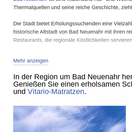
Thermalquellen und seine reiche Geschichte, zieht
Die Stadt bietet Erholungssuchenden eine Vielzahl
historische Altstadt von Bad Neuenahr mit ihren 
Restaurants, die regionale Köstlichkeiten servieren
Naturliebhaber kommen in den umliegenden Weinb
Mehr anzeigen
umliegende Landschaft. Bekannt ist die Region auc
In der Region um Bad Neuenahr her
Kulturell hat Bad Neuenahr mit Kunstgalerien, Mus
Genießen Sie einen erholsamen Sch
das einen Einblick in die lokale Geschichte gibt.
und
Vitario-Matratzen
.
Bad Neuenahr ist nicht nur ein beliebtes Ziel für
nutzen möchten. Die Kombination aus Erholung, K
vereint.