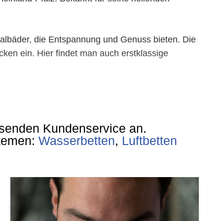
rmalbäder, die Entspannung und Genuss bieten. Die
ken ein. Hier findet man auch erstklassige
temberaubende Ausblicke auf das Ahrtal und die
e Ahrwein.
ssenden Kundenservice an.
onders sehenswert ist das „Haus der Geschichte“,
stemen:
Wasserbetten
,
Luftbetten
de, die die heilende Wirkung der Thermalquellen
igen Ort, der das Beste aus verschiedenen Welten