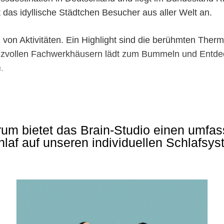
 das idyllische Städtchen Besucher aus aller Welt an.
 von Aktivitäten. Ein Highlight sind die berühmten The
reizvollen Fachwerkhäusern lädt zum Bummeln und Entdec
.
ergen auf ihre Kosten. Malerische Wanderwege bieten a
h für ihre erstklassigen Weine, allen voran der berühmt
um bietet das Brain-Studio einen umfa
een und kulturellen Veranstaltungen viel zu bieten. Bes
laf auf unseren individuellen Schlafsy
 Erholungssuchende, sondern auch für Gesundheitsreisen
ultur und Natur macht Bad Neuenahr zu einem einzigart