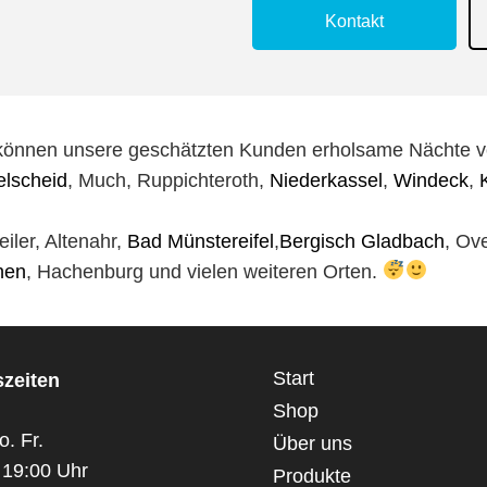
Kontakt
können unsere geschätzten Kunden erholsame Nächte v
lscheid
, Much, Ruppichteroth,
Niederkassel
,
Windeck
,
eiler, Altenahr,
Bad Münstereifel
,
Bergisch Gladbach
, Ov
hen
, Hachenburg und vielen weiteren Orten.
Start
zeiten
Shop
o. Fr.
Über uns
 19:00 Uhr
Produkte