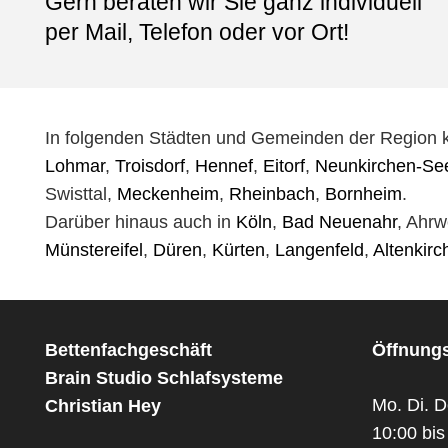
Gern beraten wir Sie ganz individuell
per Mail, Telefon oder vor Ort!
In folgenden Städten und Gemeinden der Region 
Lohmar
,
Troisdorf
,
Hennef
,
Eitorf
,
Neunkirchen-See
Swisttal,
Meckenheim
,
Rheinbach
,
Bornheim
.
Darüber hinaus auch in
Köln
,
Bad Neuenahr
, Ahrw
Münstereifel
,
Düren
,
Kürten
,
Langenfeld
,
Altenkirc
Bettenfachgeschäft
Öffnungs
Brain Studio Schlafsysteme
Mo. Di. D
Christian Hey
10:00 bis