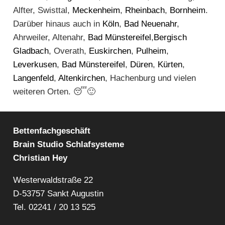
Alfter, Swisttal,
Meckenheim
,
Rheinbach
,
Bornheim
.
Darüber hinaus auch in
Köln
,
Bad Neuenahr
,
Ahrweiler, Altenahr,
Bad Münstereifel
,
Bergisch
Gladbach
, Overath,
Euskirchen
,
Pulheim
,
Leverkusen
,
Bad Münstereifel
,
Düren
,
Kürten
,
Langenfeld
,
Altenkirchen
, Hachenburg und vielen
weiteren Orten. 😴🙂
Bettenfachgeschäft
Brain Studio Schlafsysteme
Christian Hey
Westerwaldstraße 22
D-53757 Sankt Augustin
Tel.
02241 / 20 13 525