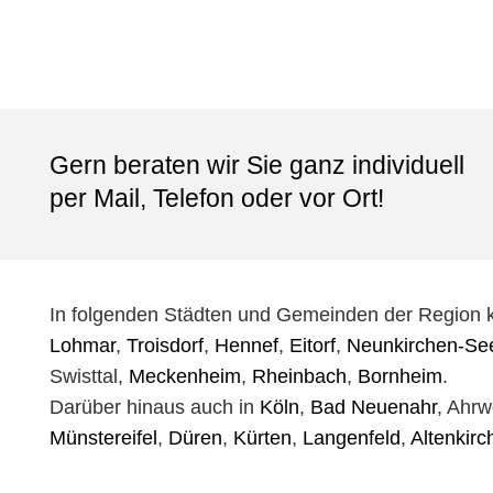
benutzen ist. Die Reparatur war
im Gesc
fix erledigt, alles wieder bestens.
alle un
Hier bin ich als Kunde immer gut
Wasserb
aufgehoben.
andere 
Eine Top-Empfehlung.
Letzten
Nochmals Danke und Grüße aus
profess
Bad Honnef
perfekte
Gern beraten wir Sie ganz individuell
feinen 
per Mail, Telefon oder vor Ort!
kenneng
voller 
Traumbe
hätten 
können,
In folgenden Städten und Gemeinden der Region 
dass un
individu
Lohmar
,
Troisdorf
,
Hennef
,
Eitorf
,
Neunkirchen-See
jemand 
Swisttal,
Meckenheim
,
Rheinbach
,
Bornheim
.
bis ins
Darüber hinaus auch in
Köln
,
Bad Neuenahr
, Ahrw
Produkt
überzeu
Münstereifel
,
Düren
,
Kürten
,
Langenfeld
,
Altenkirc
vielen 
gerne, 